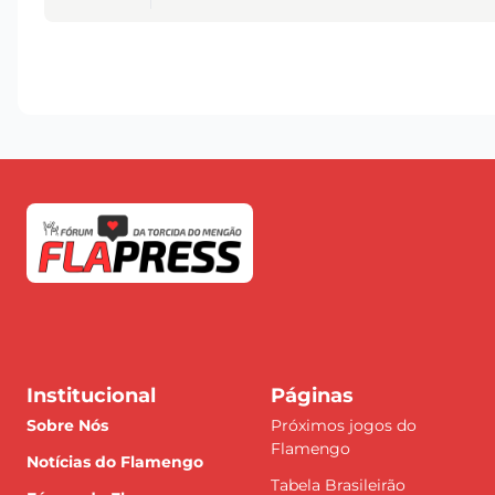
Institucional
Páginas
Sobre Nós
Próximos jogos do
Flamengo
Notícias do Flamengo
Tabela Brasileirão