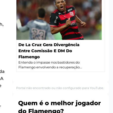
h,
De La Cruz Gera Divergência
Entre Comissão E DM Do
Flamengo
Entenda o impasse nos bastidores do
Flamengo envolvendo a recuperação...
da
 A
e
Portal não encontrado ou não configurado para YouTube.
Quem é o melhor jogador
r
do Flamengo?