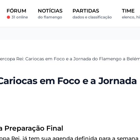
FÓRUM
NOTÍCIAS
PARTIDAS
TIME
31 online
do flamengo
dados e classificação
elenco, hi
percopa Rei: Cariocas em Foco e a Jornada do Flamengo a Belé
Cariocas em Foco e a Jornada
 Preparação Final
opa Rei, já tem sua agenda definida para a semana