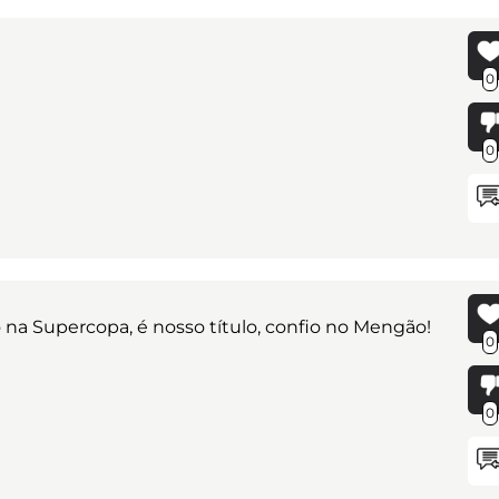
0
0
a Supercopa, é nosso título, confio no Mengão!
0
0