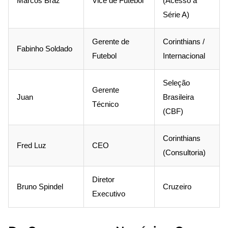
Marcos Braz
Vice de Futebol
(Acesso à
Série A)
Gerente de
Corinthians /
Fabinho Soldado
Futebol
Internacional
Seleção
Gerente
Juan
Brasileira
Técnico
(CBF)
Corinthians
Fred Luz
CEO
(Consultoria)
Diretor
Bruno Spindel
Cruzeiro
Executivo