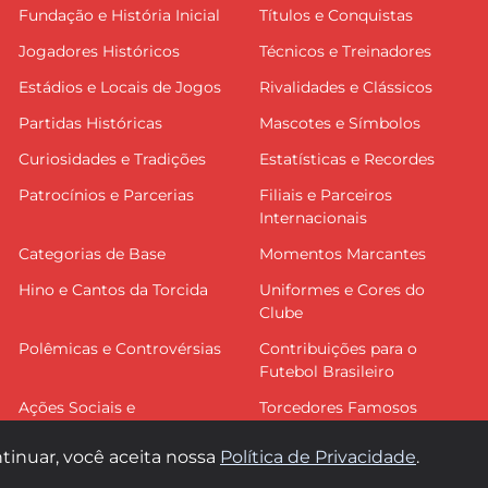
Fundação e História Inicial
Títulos e Conquistas
Jogadores Históricos
Técnicos e Treinadores
Estádios e Locais de Jogos
Rivalidades e Clássicos
Partidas Históricas
Mascotes e Símbolos
Curiosidades e Tradições
Estatísticas e Recordes
Patrocínios e Parcerias
Filiais e Parceiros
Internacionais
Categorias de Base
Momentos Marcantes
Hino e Cantos da Torcida
Uniformes e Cores do
Clube
Polêmicas e Controvérsias
Contribuições para o
Futebol Brasileiro
Ações Sociais e
Torcedores Famosos
Comunitárias
tinuar, você aceita nossa
Política de Privacidade
.
© 2026 Flapress. Todos os direitos reservados.