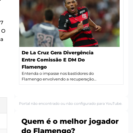
57
 O
ia
De La Cruz Gera Divergência
Entre Comissão E DM Do
Flamengo
Entenda o impasse nos bastidores do
Flamengo envolvendo a recuperação...
Portal não encontrado ou não configurado para YouTube.
Quem é o melhor jogador
do Flamengo?