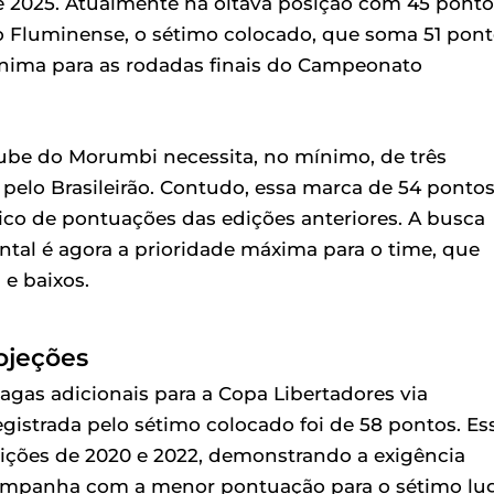
 2025. Atualmente na oitava posição com 45 ponto
 do Fluminense, o sétimo colocado, que soma 51 pont
nima para as rodadas finais do Campeonato
clube do Morumbi necessita, no mínimo, de três
pelo Brasileirão. Contudo, essa marca de 54 ponto
rico de pontuações das edições anteriores. A busca
tal é agora a prioridade máxima para o time, que
 e baixos.
ojeções
agas adicionais para a Copa Libertadores via
strada pelo sétimo colocado foi de 58 pontos. Es
dições de 2020 e 2022, demonstrando a exigência
 campanha com a menor pontuação para o sétimo lu