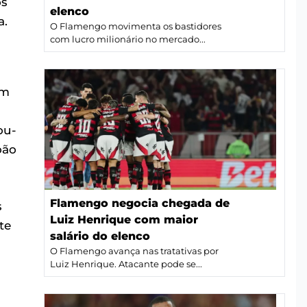
os
elenco
a.
O Flamengo movimenta os bastidores
com lucro milionário no mercado...
um
ou-
oão
Flamengo negocia chegada de
s
Luiz Henrique com maior
te
salário do elenco
O Flamengo avança nas tratativas por
Luiz Henrique. Atacante pode se...