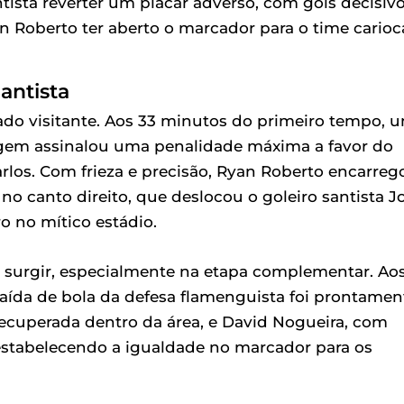
tista reverter um placar adverso, com gols decisiv
 Roberto ter aberto o marcador para o time carioc
antista
ado visitante. Aos 33 minutos do primeiro tempo, 
tragem assinalou uma penalidade máxima a favor do
os. Com frieza e precisão, Ryan Roberto encarreg
no canto direito, que deslocou o goleiro santista J
o no mítico estádio.
a surgir, especialmente na etapa complementar. Ao
aída de bola da defesa flamenguista foi prontamen
 recuperada dentro da área, e David Nogueira, com
restabelecendo a igualdade no marcador para os