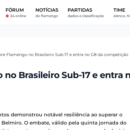
FÓRUM
NOTÍCIAS
PARTIDAS
TIME
34 online
do flamengo
dados e classificação
elenco, h
bre Flamengo no Brasileiro Sub-17 e entra no G8 da competição
 no Brasileiro Sub-17 e entra 
ntos demonstrou notável resiliência ao superar o
la Belmiro. O embate, válido pela quinta jornada do