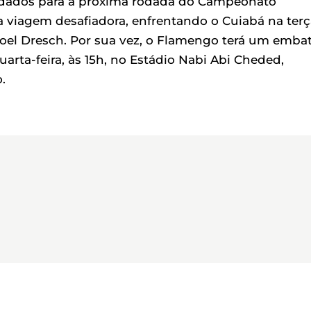
dados para a próxima rodada do Campeonato
ma viagem desafiadora, enfrentando o Cuiabá na terç
 Manoel Dresch. Por sua vez, o Flamengo terá um emba
arta-feira, às 15h, no Estádio Nabi Abi Cheded,
.