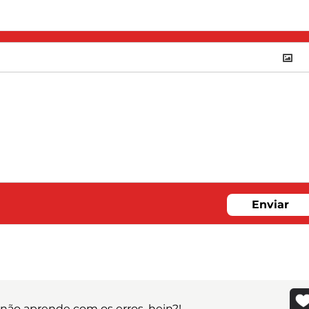
Enviar
 não aprende com os erros, hein?!