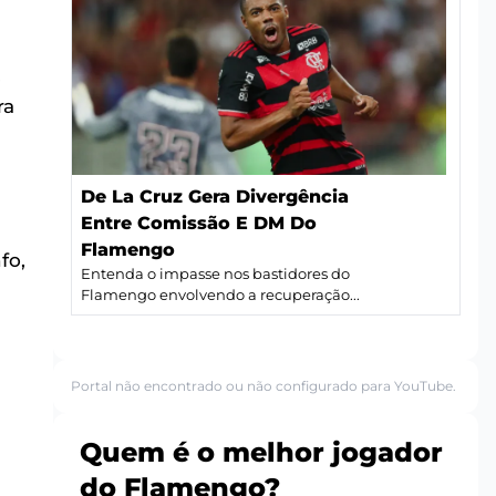
.
ra
De La Cruz Gera Divergência
Entre Comissão E DM Do
Flamengo
fo,
Entenda o impasse nos bastidores do
Flamengo envolvendo a recuperação...
Portal não encontrado ou não configurado para YouTube.
Quem é o melhor jogador
do Flamengo?