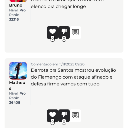
Bruno
elenco pra chegar longe
Nível:
Pro
Rank:
32316
0
0
Comentado em 11/11/2025 09:20
Derrota pra Santos mostrou evolução
do Flamengo com ataque afinado e
Matheu
defesa firme vamos com tudo
s
Nível:
Pro
Rank:
36408
0
0