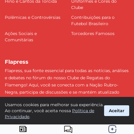
Hino e Cantos da Torcida
Uniformes e Cores do
Clube
Polêmicas e Controvérsias
Contribuições para o
Futebol Brasileiro
Ações Sociais e
Torcedores Famosos
Comunitárias
Flapress
Flapress, sua fonte essencial para todas as notícias, análises
e debates no fórum do nosso Clube de Regatas do
Flamengo! Aqui, você se conecta com a Nação Rubro-
Negra, participa de discussões e se mantém atualizado
sobre tudo que envolve o Mengão. Não perca nenhum
Usamos cookies para melhorar sua experiência.
lance e esteja sempre à frente, junto da torcida mais
Ao continuar, você aceita nossa
Política de
Aceitar
apaixonada do Brasil! #Flamengo #Flapress
Privacidade
.
suporte@flapress.com.br
© 2026 Flapress. Todos os direitos reservados.