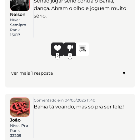
Senão jogar sério contra o Bahia,
dança. Abram o olho e joguem muito
Nelson
sério.
Nível:
Semipro
Rank:
15017
2
0
ver mais 1 resposta
▼
Comentado em 04/05/2025 11:40
Bahia tá voando, mas só pra ser feliz!
João
Nível:
Pro
Rank:
32209