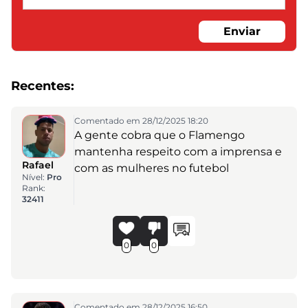
Enviar
Recentes:
Comentado em 28/12/2025 18:20
A gente cobra que o Flamengo
mantenha respeito com a imprensa e
Rafael
com as mulheres no futebol
Nível:
Pro
Rank:
32411
0
0
Comentado em 28/12/2025 16:50