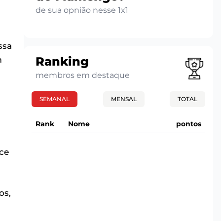
de sua opnião nesse 1x1
ssa
Ranking
m
membros em destaque
SEMANAL
MENSAL
TOTAL
Rank
Nome
pontos
ce
os,