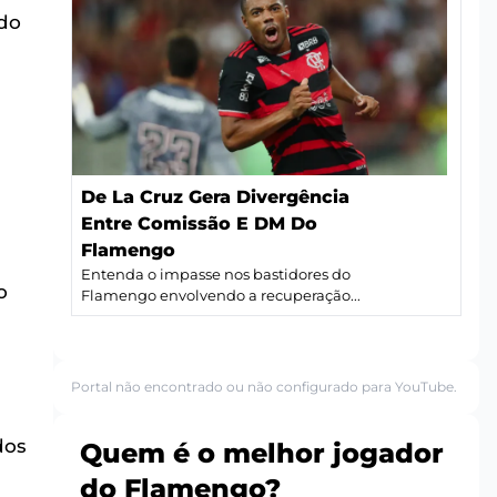
do
De La Cruz Gera Divergência
Entre Comissão E DM Do
Flamengo
i
Entenda o impasse nos bastidores do
o
Flamengo envolvendo a recuperação...
Portal não encontrado ou não configurado para YouTube.
dos
Quem é o melhor jogador
do Flamengo?