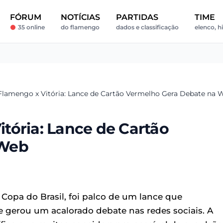
FÓRUM
NOTÍCIAS
PARTIDAS
TIME
35 online
do flamengo
dados e classificação
elenco, hi
lamengo x Vitória: Lance de Cartão Vermelho Gera Debate na 
tória: Lance de Cartão
 Web
a Copa do Brasil, foi palco de um lance que
e gerou um acalorado debate nas redes sociais. A