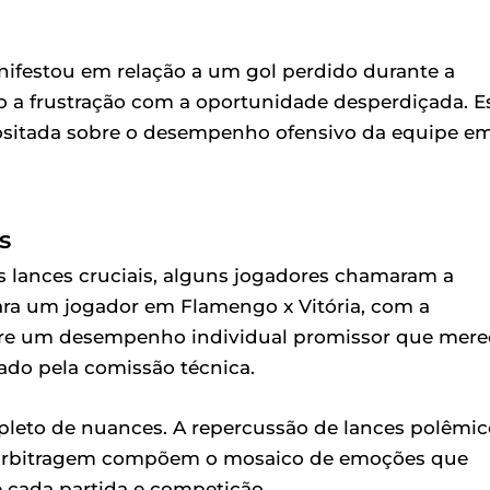
ifestou em relação a um gol perdido durante a
do a frustração com a oportunidade desperdiçada. E
positada sobre o desempenho ofensivo da equipe e
s
s lances cruciais, alguns jogadores chamaram a
ara um jogador em Flamengo x Vitória, com a
ere um desempenho individual promissor que mere
ado pela comissão técnica.
epleto de nuances. A repercussão de lances polêmic
a arbitragem compõem o mosaico de emoções que
e cada partida e competição.