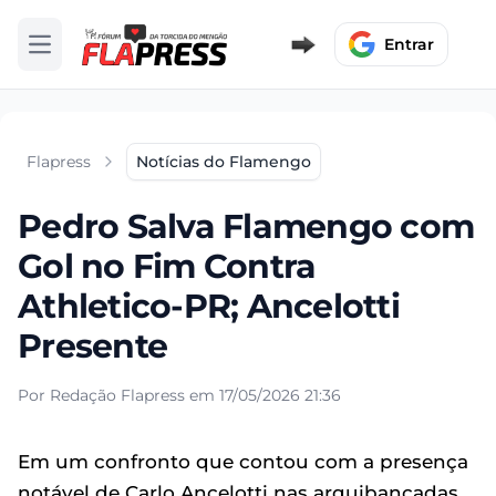
Entrar
Abrir menu
Flapress
Notícias do Flamengo
Pedro Salva Flamengo com
Gol no Fim Contra
Athletico-PR; Ancelotti
Presente
Por Redação Flapress em 17/05/2026 21:36
Em um confronto que contou com a presença
notável de Carlo Ancelotti nas arquibancadas,