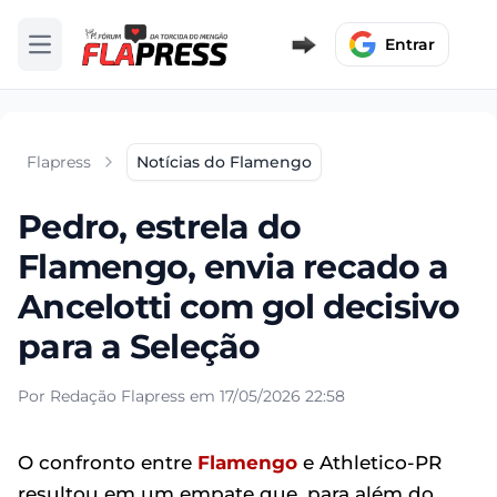
Entrar
Abrir menu
Flapress
Notícias do Flamengo
Pedro, estrela do
Flamengo, envia recado a
Ancelotti com gol decisivo
para a Seleção
Por Redação Flapress em 17/05/2026 22:58
O confronto entre
Flamengo
e Athletico-PR
resultou em um empate que, para além do