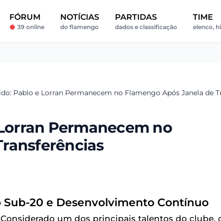
FÓRUM
NOTÍCIAS
PARTIDAS
TIME
39 online
do flamengo
dados e classificação
elenco, h
nido: Pablo e Lorran Permanecem no Flamengo Após Janela de Tr
e Lorran Permanecem no
ransferências
ao Sub-20 e Desenvolvimento Contínuo
 Considerado um dos principais talentos do clube, 