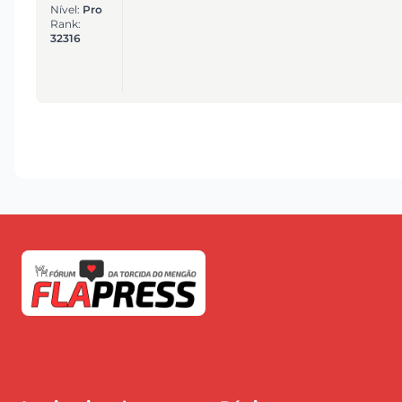
Nível:
Pro
Rank:
32316