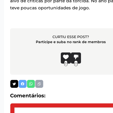
alvo de críticas por parte da torcida. No ano
teve poucas oportunidades de jogo.
CURTIU ESSE POST?
Participe e suba no rank de membros
3
0
Comentários: