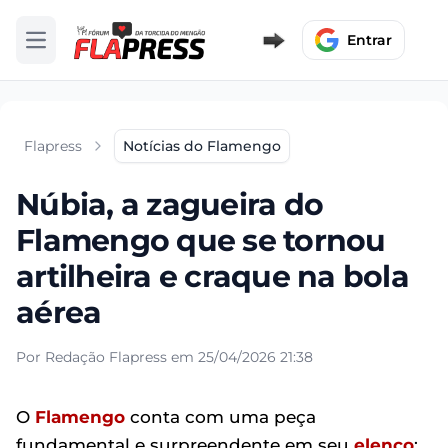
Entrar
Abrir menu
Flapress
Notícias do Flamengo
Núbia, a zagueira do
Flamengo que se tornou
artilheira e craque na bola
aérea
Por Redação Flapress em 25/04/2026 21:38
O
Flamengo
conta com uma peça
fundamental e surpreendente em seu
elenco
: