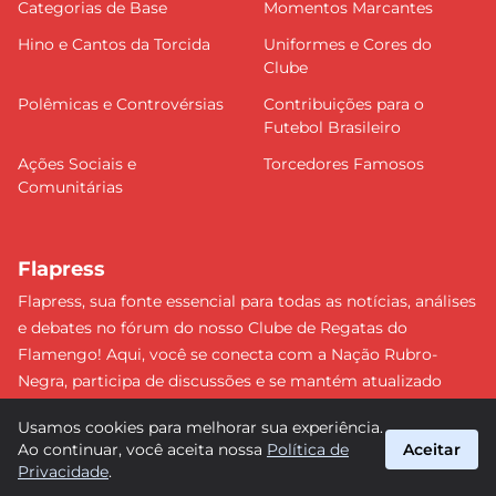
Categorias de Base
Momentos Marcantes
Hino e Cantos da Torcida
Uniformes e Cores do
Clube
Polêmicas e Controvérsias
Contribuições para o
Futebol Brasileiro
Ações Sociais e
Torcedores Famosos
Comunitárias
Flapress
Flapress, sua fonte essencial para todas as notícias, análises
e debates no fórum do nosso Clube de Regatas do
Flamengo! Aqui, você se conecta com a Nação Rubro-
Negra, participa de discussões e se mantém atualizado
sobre tudo que envolve o Mengão. Não perca nenhum
Usamos cookies para melhorar sua experiência.
lance e esteja sempre à frente, junto da torcida mais
Ao continuar, você aceita nossa
Política de
Aceitar
apaixonada do Brasil! #Flamengo #Flapress
Privacidade
.
suporte@flapress.com.br