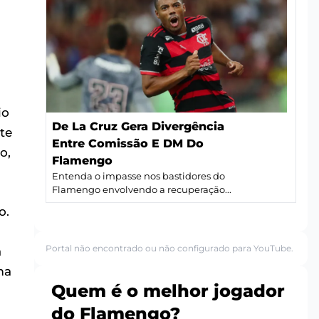
io
De La Cruz Gera Divergência
te
Entre Comissão E DM Do
o,
Flamengo
Entenda o impasse nos bastidores do
Flamengo envolvendo a recuperação...
o.
Portal não encontrado ou não configurado para YouTube.
a
ma
Quem é o melhor jogador
do Flamengo?