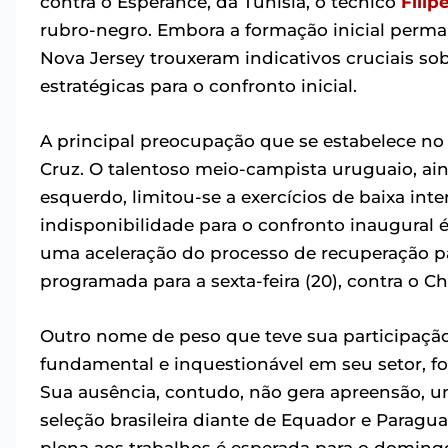
contra o Esperance, da Tunísia, o técnico
Filip
rubro-negro. Embora a formação inicial perman
Nova Jersey trouxeram indicativos cruciais sob
estratégicas para o confronto inicial.
A principal preocupação que se estabelece no
Cruz. O talentoso meio-campista uruguaio, ai
esquerdo, limitou-se a exercícios de baixa in
indisponibilidade para o confronto inaugural
uma aceleração do processo de recuperação pa
programada para a sexta-feira (20), contra o Ch
Outro nome de peso que teve sua participação
fundamental e inquestionável em seu setor, f
Sua ausência, contudo, não gera apreensão, 
seleção brasileira diante de Equador e Paragu
plena aos trabalhos é esperada para o domingo 