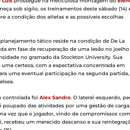
e Luís
prossegue na meticulosa montagem do
elen
eça sob sigilo, os treinamentos deste sábado (14)
re a condição dos atletas e as possíveis escolhas
 planejamento tático reside na condição de De La
nda em fase de recuperação de uma lesão no joelho
tensidade no gramado da Stockton University. Sua
 é uma certeza, com a expectativa concentrada em
ra uma eventual participação na segunda partida,
elsea.
 controlada foi
Alex Sandro
. O lateral-esquerdo, pe
oi poupado das atividades por uma gestão de carga
uma vez que o jogador, vindo de compromissos com
ai, recebeu um merecido descanso e sua reintegraç
(15).