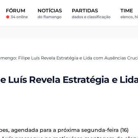
FÓRUM
NOTÍCIAS
PARTIDAS
TIME
34 online
do flamengo
dados e classificação
elenco, h
mengo: Filipe Luís Revela Estratégia e Lida com Ausências Cruci
 Luís Revela Estratégia e Lid
bes, agendada para a próxima segunda-feira (16)