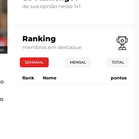
de sua opnião nesse 1x1
Ranking
membros em destaque
o)
SEMANAL
MENSAL
TOTAL
Rank
Nome
pontos
 o
to