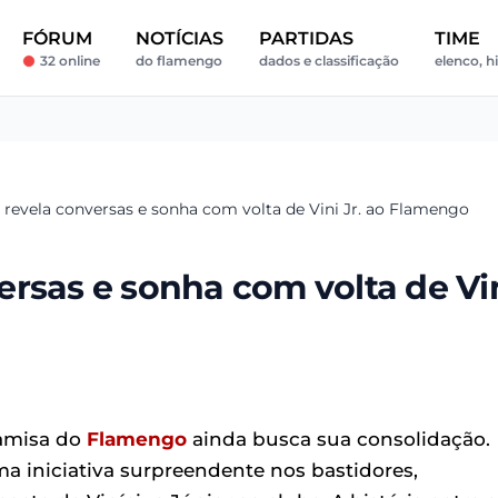
FÓRUM
NOTÍCIAS
PARTIDAS
TIME
32 online
do flamengo
dados e classificação
elenco, hi
revela conversas e sonha com volta de Vini Jr. ao Flamengo
rsas e sonha com volta de Vi
camisa do
Flamengo
ainda busca sua consolidação.
 iniciativa surpreendente nos bastidores,