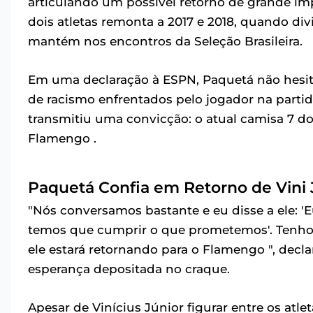
articulando um possível retorno de grande impa
dois atletas remonta a 2017 e 2018, quando div
mantém nos encontros da Seleção Brasileira.
Em uma declaração à ESPN, Paquetá não hesito
de racismo enfrentados pelo jogador na partid
transmitiu uma convicção: o atual camisa 7 do
Flamengo .
Paquetá Confia em Retorno de Vini 
"Nós conversamos bastante e eu disse a ele: 'E
temos que cumprir o que prometemos'. Tenho
ele estará retornando para o Flamengo ", decl
esperança depositada no craque.
Apesar de Vinícius Júnior figurar entre os atle