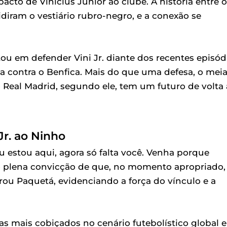
cto de Vinícius Júnior ao clube. A história entre 
idiram o vestiário rubro-negro, e a conexão se
u em defender Vini Jr. diante dos recentes episód
a contra o Benfica. Mais do que uma defesa, o mei
 Real Madrid, segundo ele, tem um futuro de volta
Jr. ao Ninho
u estou aqui, agora só falta você. Venha porque
 plena convicção de que, no momento apropriado,
arou Paquetá, evidenciando a força do vínculo e a
tas mais cobiçados no cenário futebolístico global e