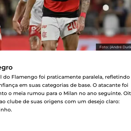
Foto: (André Durã
egro
nal do Flamengo foi praticamente paralela, refletindo
fiança em suas categorias de base. O atacante foi
nto o meia rumou para o Milan no ano seguinte. Oi
 ao clube de suas origens com um desejo claro:
inho.