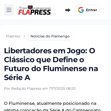
Entrar
Abrir menu
Flapress
Notícias do Flamengo
Libertadores em Jogo: O
Clássico que Define o
Futuro do Fluminense na
Série A
Por Redação Flapress em 17/11/2025 08:20
O Fluminense, atualmente posicionado na
sétima colocação da Série A do Campeonato