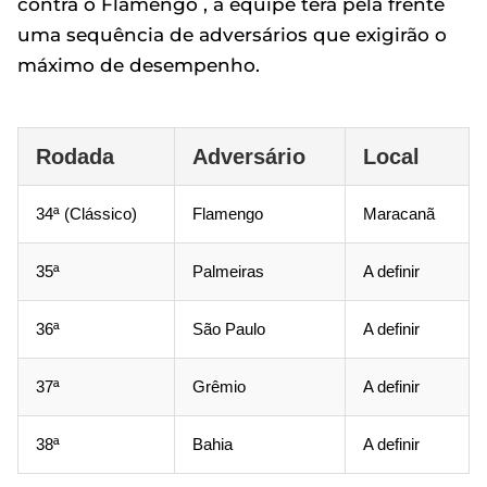
contra o Flamengo , a equipe terá pela frente
uma sequência de adversários que exigirão o
máximo de desempenho.
Rodada
Adversário
Local
34ª (Clássico)
Flamengo
Maracanã
35ª
Palmeiras
A definir
36ª
São Paulo
A definir
37ª
Grêmio
A definir
38ª
Bahia
A definir