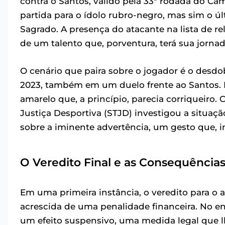
contra o Santos, válido pela 33ª rodada do C
partida para o ídolo rubro-negro, mas sim o 
Sagrado. A presença do atacante na lista de r
de um talento que, porventura, terá sua jorn
O cenário que paira sobre o jogador é o des
2023, também em um duelo frente ao Santos. 
amarelo que, a princípio, parecia corriqueiro.
Justiça Desportiva (STJD) investigou a situaç
sobre a iminente advertência, um gesto que, 
O Veredito Final e as Consequência
Em uma primeira instância, o veredito para o 
acrescida de uma penalidade financeira. No en
um efeito suspensivo, uma medida legal que 