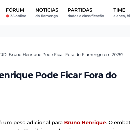
FÓRUM
NOTÍCIAS
PARTIDAS
TIME
35 online
do flamengo
dados e classificação
elenco, hi
JD: Bruno Henrique Pode Ficar Fora do Flamengo em 2025?
nrique Pode Ficar Fora do
rá um peso adicional para
Bruno Henrique
. O emba