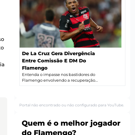
a
so
to
De La Cruz Gera Divergência
Entre Comissão E DM Do
ia
Flamengo
Entenda o impasse nos bastidores do
Flamengo envolvendo a recuperação...
Portal não encontrado ou não configurado para YouTube.
Quem é o melhor jogador
do Flamengo?