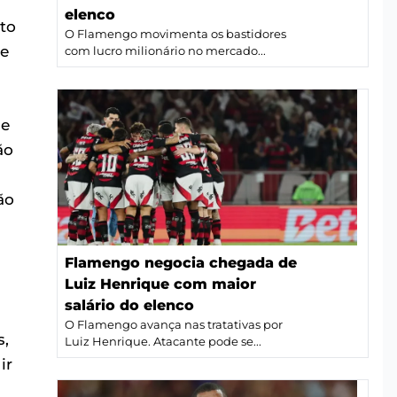
elenco
to
O Flamengo movimenta os bastidores
ce
com lucro milionário no mercado...
de
ão
ão
Flamengo negocia chegada de
Luiz Henrique com maior
salário do elenco
O Flamengo avança nas tratativas por
s,
Luiz Henrique. Atacante pode se...
ir