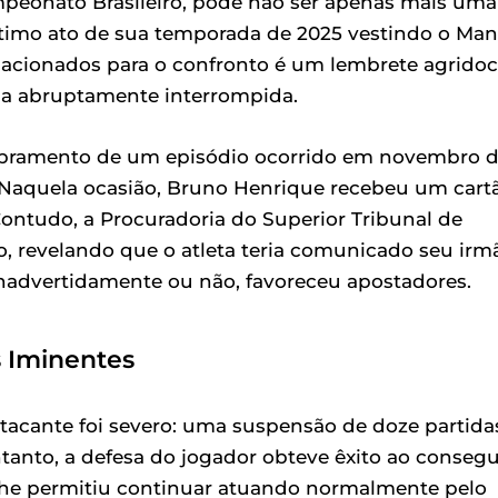
ampeonato Brasileiro, pode não ser apenas mais uma
último ato de sua temporada de 2025 vestindo o Man
elacionados para o confronto é um lembrete agrido
ada abruptamente interrompida.
dobramento de um episódio ocorrido em novembro 
Naquela ocasião, Bruno Henrique recebeu um cart
 Contudo, a Procuradoria do Superior Tribunal de
ão, revelando que o atleta teria comunicado seu irm
inadvertidamente ou não, favoreceu apostadores.
s Iminentes
atacante foi severo: uma suspensão de doze partida
tanto, a defesa do jogador obteve êxito ao consegu
lhe permitiu continuar atuando normalmente pelo