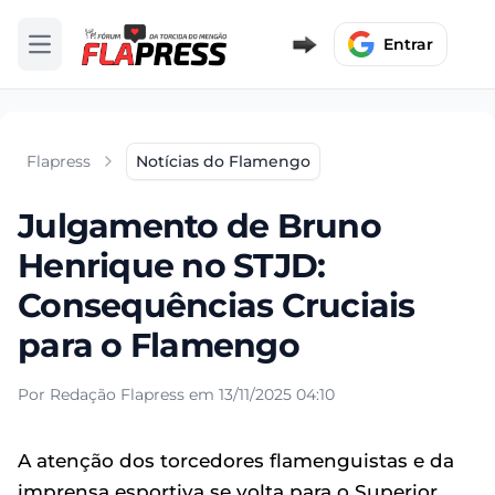
Entrar
Abrir menu
Flapress
Notícias do Flamengo
Julgamento de Bruno
Henrique no STJD:
Consequências Cruciais
para o Flamengo
Por Redação Flapress em 13/11/2025 04:10
A atenção dos torcedores flamenguistas e da
imprensa esportiva se volta para o Superior