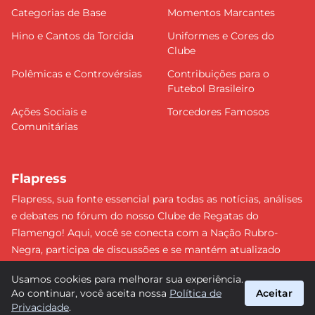
Categorias de Base
Momentos Marcantes
Hino e Cantos da Torcida
Uniformes e Cores do
Clube
Polêmicas e Controvérsias
Contribuições para o
Futebol Brasileiro
Ações Sociais e
Torcedores Famosos
Comunitárias
Flapress
Flapress, sua fonte essencial para todas as notícias, análises
e debates no fórum do nosso Clube de Regatas do
Flamengo! Aqui, você se conecta com a Nação Rubro-
Negra, participa de discussões e se mantém atualizado
sobre tudo que envolve o Mengão. Não perca nenhum
Usamos cookies para melhorar sua experiência.
lance e esteja sempre à frente, junto da torcida mais
Ao continuar, você aceita nossa
Política de
Aceitar
apaixonada do Brasil! #Flamengo #Flapress
Privacidade
.