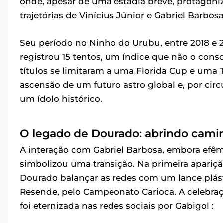
onde, apesar de uma estadia breve, protagoniz
trajetórias de Vinícius Júnior e Gabriel Barbosa
Seu período no Ninho do Urubu, entre 2018 e 20
registrou 15 tentos, um índice que não o con
títulos se limitaram a uma Florida Cup e uma
ascensão de um futuro astro global e, por ci
um ídolo histórico.
O legado de Dourado: abrindo cami
A interação com Gabriel Barbosa, embora efême
simbolizou uma transição. Na primeira apariç
Dourado balançar as redes com um lance plást
Resende, pelo Campeonato Carioca. A celebraçã
foi eternizada nas redes sociais por Gabigol :