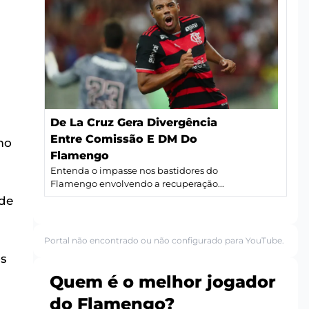
De La Cruz Gera Divergência
Entre Comissão E DM Do
mo
Flamengo
Entenda o impasse nos bastidores do
Flamengo envolvendo a recuperação...
 de
Portal não encontrado ou não configurado para YouTube.
os
Quem é o melhor jogador
do Flamengo?