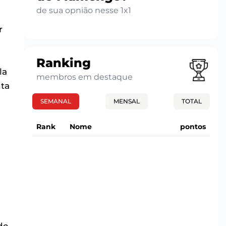
de sua opnião nesse 1x1
r
Ranking
la
membros em destaque
nta
SEMANAL
MENSAL
TOTAL
Rank
Nome
pontos
de