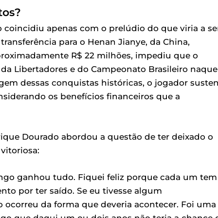
tos?
coincidiu apenas com o prelúdio do que viria a se
transferência para o Henan Jianye, da China,
aproximadamente R$ 22 milhões, impediu que o
 da Libertadores e do Campeonato Brasileiro naque
em dessas conquistas históricas, o jogador suste
siderando os benefícios financeiros que a
rique Dourado abordou a questão de ter deixado o
vitoriosa:
ngo ganhou tudo. Fiquei feliz porque cada um tem
nto por ter saído. Se eu tivesse algum
o ocorreu da forma que deveria acontecer. Foi uma
algo que daqui um ou dois anos não teria a chance 