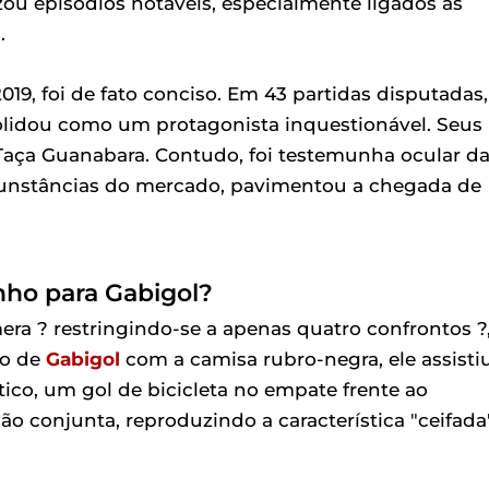
ou episódios notáveis, especialmente ligados às
.
19, foi de fato conciso. Em 43 partidas disputadas,
solidou como um protagonista inquestionável. Seus
 Taça Guanabara. Contudo, foi testemunha ocular d
rcunstâncias do mercado, pavimentou a chegada de
nho para Gabigol?
ra ? restringindo-se a apenas quatro confrontos ?
ão de
Gabigol
com a camisa rubro-negra, ele assisti
ico, um gol de bicicleta no empate frente ao
o conjunta, reproduzindo a característica "ceifada"