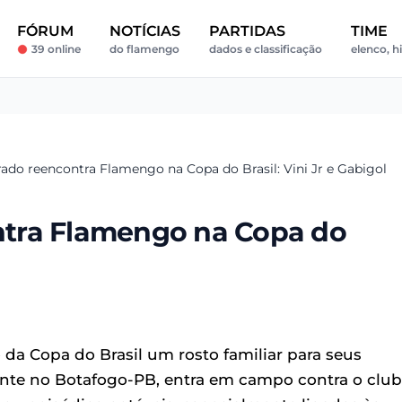
FÓRUM
NOTÍCIAS
PARTIDAS
TIME
39 online
do flamengo
dados e classificação
elenco, h
ado reencontra Flamengo na Copa do Brasil: Vini Jr e Gabigol
tra Flamengo na Copa do
a Copa do Brasil um rosto familiar para seus
ente no Botafogo-PB, entra em campo contra o clu