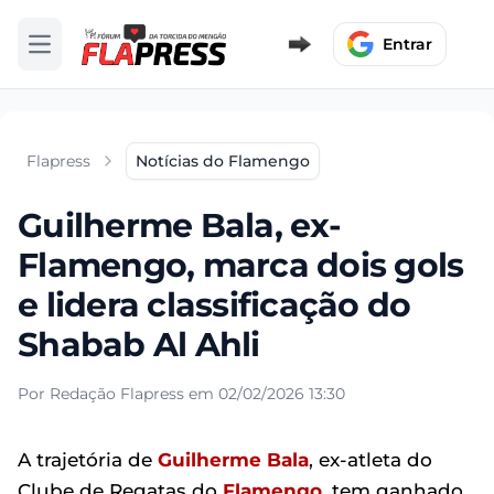
Entrar
Abrir menu
Flapress
Notícias do Flamengo
Guilherme Bala, ex-
Flamengo, marca dois gols
e lidera classificação do
Shabab Al Ahli
Por Redação Flapress em 02/02/2026 13:30
A trajetória de
Guilherme Bala
, ex-atleta do
Clube de Regatas do
Flamengo
, tem ganhado