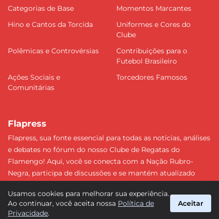
Categorias de Base
Momentos Marcantes
Hino e Cantos da Torcida
Uniformes e Cores do
Clube
Polêmicas e Controvérsias
Contribuições para o
Futebol Brasileiro
Ações Sociais e
Torcedores Famosos
Comunitárias
Flapress
Flapress, sua fonte essencial para todas as notícias, análises
e debates no fórum do nosso Clube de Regatas do
Flamengo! Aqui, você se conecta com a Nação Rubro-
Negra, participa de discussões e se mantém atualizado
sobre tudo que envolve o Mengão. Não perca nenhum
Usamos cookies para melhorar sua experiência.
lance e esteja sempre à frente, junto da torcida mais
Ao continuar, você aceita nossa
Política de
Aceitar
apaixonada do Brasil! #Flamengo #Flapress
Privacidade
.