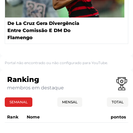
De La Cruz Gera Divergência
Entre Comissão E DM Do
Flamengo
Portal não encontrado ou não configurado para YouTube.
Ranking
membros em destaque
SEMANAL
MENSAL
TOTAL
Rank
Nome
pontos