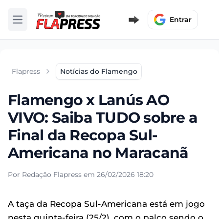
Entrar
Abrir menu
Flapress
Notícias do Flamengo
Flamengo x Lanús AO
VIVO: Saiba TUDO sobre a
Final da Recopa Sul-
Americana no Maracanã
Por Redação Flapress em 26/02/2026 18:20
A taça da Recopa Sul-Americana está em jogo
nesta quinta-feira (25/2), com o palco sendo o