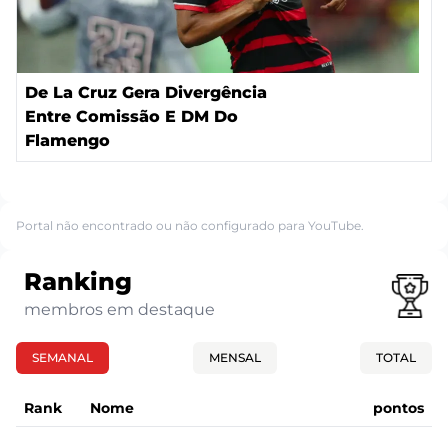
De La Cruz Gera Divergência
Entre Comissão E DM Do
Flamengo
Portal não encontrado ou não configurado para YouTube.
Ranking
membros em destaque
SEMANAL
MENSAL
TOTAL
Rank
Nome
pontos