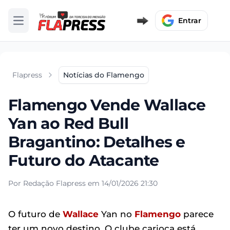
Entrar
Abrir menu
Flapress
Notícias do Flamengo
Flamengo Vende Wallace
Yan ao Red Bull
Bragantino: Detalhes e
Futuro do Atacante
Por Redação Flapress em 14/01/2026 21:30
O futuro de
Wallace
Yan no
Flamengo
parece
ter um novo destino. O clube carioca está