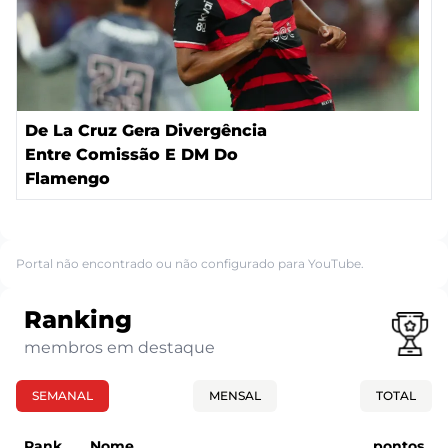
De La Cruz Gera Divergência
Entre Comissão E DM Do
Flamengo
Portal não encontrado ou não configurado para YouTube.
Ranking
membros em destaque
SEMANAL
MENSAL
TOTAL
Rank
Nome
pontos