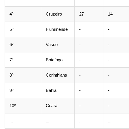
4º
Cruzeiro
27
14
5º
Fluminense
-
-
6º
Vasco
-
-
7º
Botafogo
-
-
8º
Corinthians
-
-
9º
Bahia
-
-
10º
Ceará
-
-
...
...
...
...