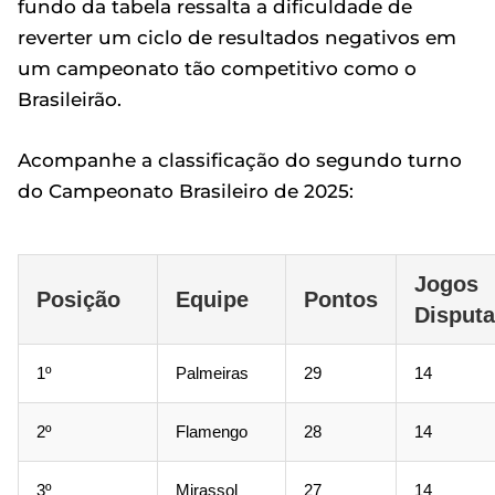
fundo da tabela ressalta a dificuldade de
reverter um ciclo de resultados negativos em
um campeonato tão competitivo como o
Brasileirão.
Acompanhe a classificação do segundo turno
do Campeonato Brasileiro de 2025:
Jogos
Posição
Equipe
Pontos
Disput
1º
Palmeiras
29
14
2º
Flamengo
28
14
3º
Mirassol
27
14