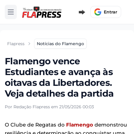
Entrar
Abrir menu
Flapress
Notícias do Flamengo
Flamengo vence
Estudiantes e avança às
oitavas da Libertadores.
Veja detalhes da partida
Por Redação Flapress em 21/05/2026 00:03
O Clube de Regatas do
Flamengo
demonstrou
resiliência e determinação ao conquistar uma