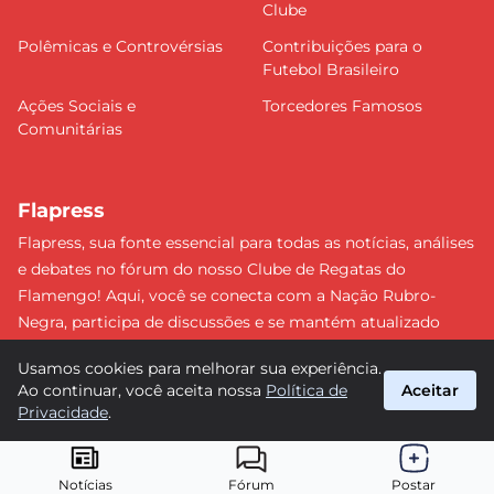
Clube
Polêmicas e Controvérsias
Contribuições para o
Futebol Brasileiro
Ações Sociais e
Torcedores Famosos
Comunitárias
Flapress
Flapress, sua fonte essencial para todas as notícias, análises
e debates no fórum do nosso Clube de Regatas do
Flamengo! Aqui, você se conecta com a Nação Rubro-
Negra, participa de discussões e se mantém atualizado
sobre tudo que envolve o Mengão. Não perca nenhum
Usamos cookies para melhorar sua experiência.
lance e esteja sempre à frente, junto da torcida mais
Ao continuar, você aceita nossa
Política de
Aceitar
apaixonada do Brasil! #Flamengo #Flapress
Privacidade
.
suporte@flapress.com.br
© 2026 Flapress. Todos os direitos reservados.
Notícias
Fórum
Postar