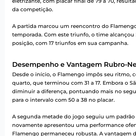
eletrizante, com placar final de 79 a 70, resu
da competição.
A partida marcou um reencontro do Flamengo
temporada. Com este triunfo, o time alcançou 
posição, com 17 triunfos em sua campanha.
Desempenho e Vantagem Rubro-Ne
Desde o início, o Flamengo impôs seu ritmo,
quarto, que terminou com 31 a 17. Embora o S
diminuir a diferença, pontuando mais no segu
para o intervalo com 50 a 38 no placar.
A segunda metade do jogo seguiu um padrão se
novamente apresentou uma performance ofens
Flamengo permaneceu robusta. A vantagem de 6