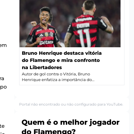
 em
Bruno Henrique destaca vitória
a
do Flamengo e mira confronto
na Libertadores
Autor de gol contra o Vitória, Bruno
ra
Henrique enfatiza a importância do...
opo
Portal não encontrado ou não configurado para YouTube.
Quem é o melhor jogador
te
do Flamengo?