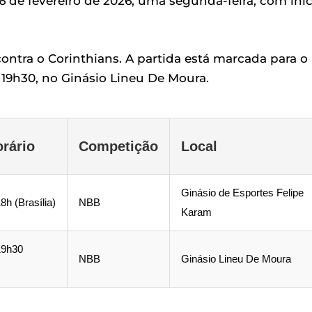
6 de fevereiro de 2026, uma segunda-feira, com iníc
ontra o Corinthians. A partida está marcada para o
s 19h30, no Ginásio Lineu De Moura.
orário
Competição
Local
Ginásio de Esportes Felipe
8h (Brasília)
NBB
Karam
19h30
NBB
Ginásio Lineu De Moura