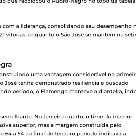
ltado que recolocou o Rubro-Negro no topo da tabela
 com a liderança, consolidando seu desempenho 
21 vitórias, enquanto o São José se mantém na sét
gra
 construindo uma vantagem considerável no primei
ão José tenha demonstrado resiliência e buscado
ndo período, o Flamengo manteve a dianteira, ind
melhante. No terceiro quarto, o time do interior
iva superior, mas a margem construída pelo
4 a 54 ao final do terceiro período indicava a