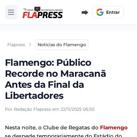
Entrar
Abrir menu
Flapress
Notícias do Flamengo
Flamengo: Público
Recorde no Maracanã
Antes da Final da
Libertadores
Por Redação Flapress em 22/11/2025 06:50
Nesta noite, o Clube de Regatas do
Flamengo
se despede temporariamente do Estádio do