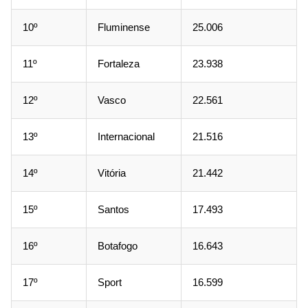
10º
Fluminense
25.006
11º
Fortaleza
23.938
12º
Vasco
22.561
13º
Internacional
21.516
14º
Vitória
21.442
15º
Santos
17.493
16º
Botafogo
16.643
17º
Sport
16.599