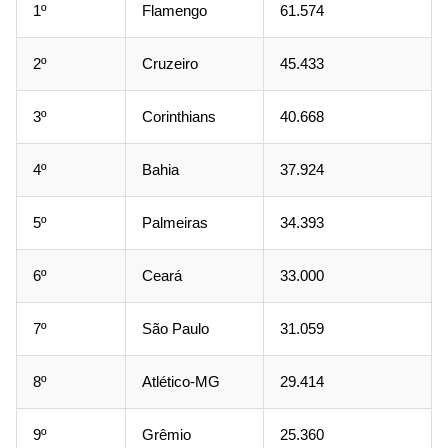
1º
Flamengo
61.574
2º
Cruzeiro
45.433
3º
Corinthians
40.668
4º
Bahia
37.924
5º
Palmeiras
34.393
6º
Ceará
33.000
7º
São Paulo
31.059
8º
Atlético-MG
29.414
9º
Grêmio
25.360