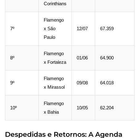
Corinthians
Flamengo
7º
x São
12/07
67.359
Paulo
Flamengo
8º
01/06
64.900
x Fortaleza
Flamengo
9º
09/08
64.018
x Mirassol
Flamengo
10º
10/05
62.204
x Bahia
Despedidas e Retornos: A Agenda