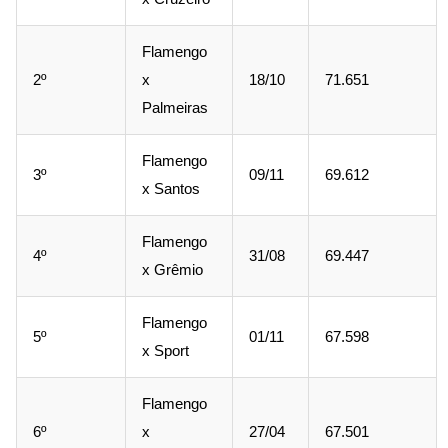
Flamengo
2º
x
18/10
71.651
Palmeiras
Flamengo
3º
09/11
69.612
x Santos
Flamengo
4º
31/08
69.447
x Grêmio
Flamengo
5º
01/11
67.598
x Sport
Flamengo
6º
x
27/04
67.501