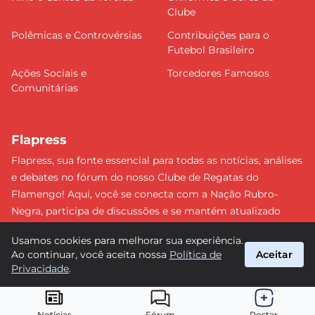
Clube
Polêmicas e Controvérsias
Contribuições para o
Futebol Brasileiro
Ações Sociais e
Torcedores Famosos
Comunitárias
Flapress
Flapress, sua fonte essencial para todas as notícias, análises
e debates no fórum do nosso Clube de Regatas do
Flamengo! Aqui, você se conecta com a Nação Rubro-
Negra, participa de discussões e se mantém atualizado
sobre tudo que envolve o Mengão. Não perca nenhum
Usamos cookies para melhorar sua experiência.
lance e esteja sempre à frente, junto da torcida mais
Ao continuar, você aceita nossa
Política de
Aceitar
apaixonada do Brasil! #Flamengo #Flapress
Privacidade
.
suporte@flapress.com.br
© 2026 Flapress. Todos os direitos reservados.
Notícias
Fórum
Postar