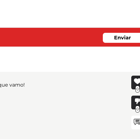
Enviar
 que vamo!
0
0