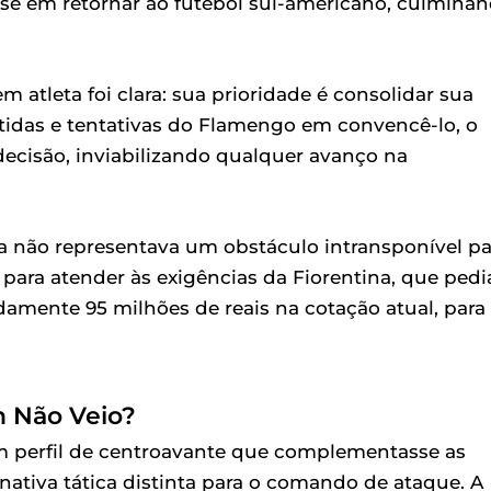
se em retornar ao futebol sul-americano, culmina
 atleta foi clara: sua prioridade é consolidar sua
stidas e tentativas do Flamengo em convencê-lo, o
ecisão, inviabilizando qualquer avanço na
ra não representava um obstáculo intransponível pa
para atender às exigências da Fiorentina, que pedi
damente 95 milhões de reais na cotação atual, para
n Não Veio?
m perfil de centroavante que complementasse as
nativa tática distinta para o comando de ataque. A