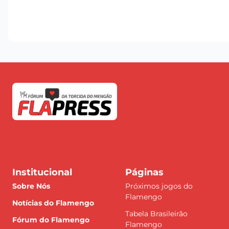
Institucional
Páginas
Sobre Nós
Próximos jogos do
Flamengo
Notícias do Flamengo
Tabela Brasileirão
Fórum do Flamengo
Flamengo