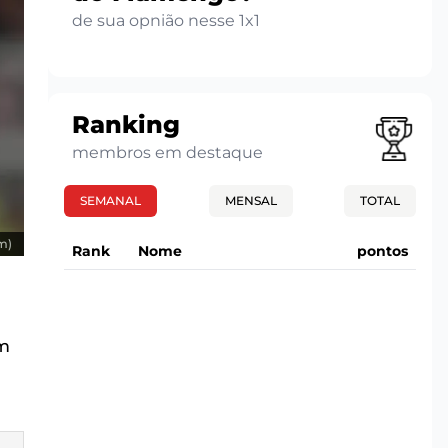
de sua opnião nesse 1x1
Ranking
membros em destaque
SEMANAL
MENSAL
TOTAL
m)
Rank
Nome
pontos
em