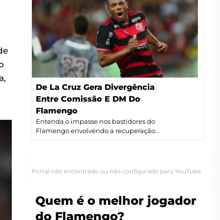
de
o
a,
De La Cruz Gera Divergência
Entre Comissão E DM Do
Flamengo
Entenda o impasse nos bastidores do
Flamengo envolvendo a recuperação...
Portal não encontrado ou não configurado para YouTube.
Quem é o melhor jogador
do Flamengo?