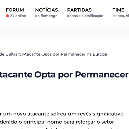
FÓRUM
NOTÍCIAS
PARTIDAS
TIME
37 online
do flamengo
dados e classificação
elenco, hi
e Beltrán: Atacante Opta por Permanecer na Europa
Atacante Opta por Permanecer
 um novo atacante sofreu um revés significativo.
derado o principal nome para reforçar o setor