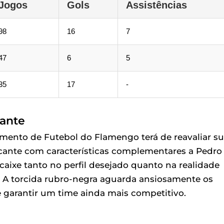
Jogos
Gols
Assistências
98
16
7
47
6
5
35
17
-
vante
amento de Futebol do Flamengo terá de reavaliar s
ante com características complementares a Pedro
ixe tanto no perfil desejado quanto na realidade
ca. A torcida rubro-negra aguarda ansiosamente os
 garantir um time ainda mais competitivo.