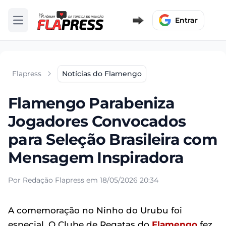
Entrar
Abrir menu
Flapress
Notícias do Flamengo
Flamengo Parabeniza
Jogadores Convocados
para Seleção Brasileira com
Mensagem Inspiradora
Por Redação Flapress em 18/05/2026 20:34
A comemoração no Ninho do Urubu foi
especial. O Clube de Regatas do
Flamengo
fez