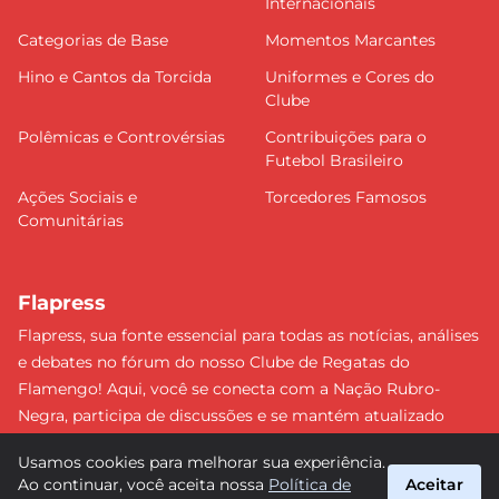
Internacionais
Categorias de Base
Momentos Marcantes
Hino e Cantos da Torcida
Uniformes e Cores do
Clube
Polêmicas e Controvérsias
Contribuições para o
Futebol Brasileiro
Ações Sociais e
Torcedores Famosos
Comunitárias
Flapress
Flapress, sua fonte essencial para todas as notícias, análises
e debates no fórum do nosso Clube de Regatas do
Flamengo! Aqui, você se conecta com a Nação Rubro-
Negra, participa de discussões e se mantém atualizado
sobre tudo que envolve o Mengão. Não perca nenhum
Usamos cookies para melhorar sua experiência.
lance e esteja sempre à frente, junto da torcida mais
Ao continuar, você aceita nossa
Política de
Aceitar
apaixonada do Brasil! #Flamengo #Flapress