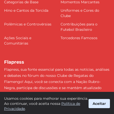
Categorias de Base
Momentos Marcantes
Hino e Cantos da Torcida
Uniformes e Cores do
Clube
Polêmicas e Controvérsias
Contribuições para o
Futebol Brasileiro
Ações Sociais e
Torcedores Famosos
Comunitárias
Flapress
Flapress, sua fonte essencial para todas as notícias, análises
e debates no fórum do nosso Clube de Regatas do
Flamengo! Aqui, você se conecta com a Nação Rubro-
Negra, participa de discussões e se mantém atualizado
sobre tudo que envolve o Mengão. Não perca nenhum
Usamos cookies para melhorar sua experiência.
lance e esteja sempre à frente, junto da torcida mais
Ao continuar, você aceita nossa
Política de
Aceitar
apaixonada do Brasil! #Flamengo #Flapress
Privacidade
.
suporte@flapress.com.br