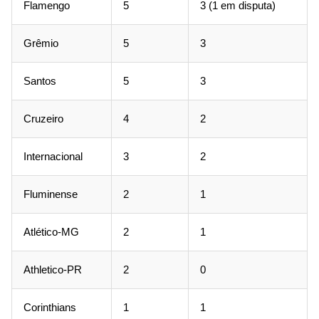
Flamengo
5
3 (1 em disputa)
Grêmio
5
3
Santos
5
3
Cruzeiro
4
2
Internacional
3
2
Fluminense
2
1
Atlético-MG
2
1
Athletico-PR
2
0
Corinthians
1
1