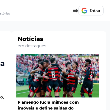
Entrar
istórias
Notícias
em destaques
 a
o,
Flamengo lucra milhões com
u
imóveis e define saídas do