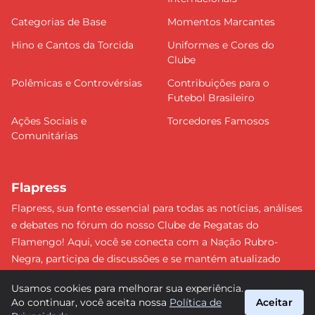
Categorias de Base
Momentos Marcantes
Hino e Cantos da Torcida
Uniformes e Cores do
Clube
Polêmicas e Controvérsias
Contribuições para o
Futebol Brasileiro
Ações Sociais e
Torcedores Famosos
Comunitárias
Flapress
Flapress, sua fonte essencial para todas as notícias, análises
e debates no fórum do nosso Clube de Regatas do
Flamengo! Aqui, você se conecta com a Nação Rubro-
Negra, participa de discussões e se mantém atualizado
sobre tudo que envolve o Mengão. Não perca nenhum
Usamos cookies para melhorar sua experiência.
lance e esteja sempre à frente, junto da torcida mais
Ao continuar, você aceita nossa
Política de
Aceitar
apaixonada do Brasil! #Flamengo #Flapress