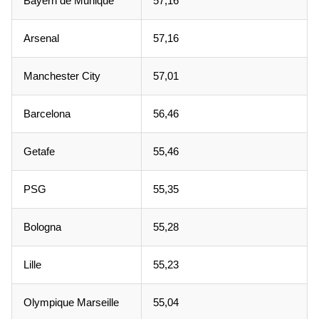
Bayern de Munique
57,16
Arsenal
57,16
Manchester City
57,01
Barcelona
56,46
Getafe
55,46
PSG
55,35
Bologna
55,28
Lille
55,23
Olympique Marseille
55,04