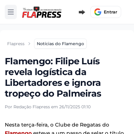
Entrar
Abrir menu
Flapress
Notícias do Flamengo
Flamengo: Filipe Luís
revela logística da
Libertadores e ignora
tropeço do Palmeiras
Por Redação Flapress em 26/11/2025 01:10
Nesta terça-feira, o Clube de Regatas do
Flamengo
esteve a um passo de selar o título