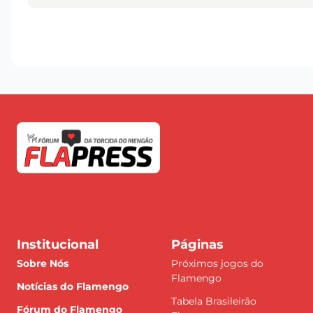
Institucional
Páginas
Sobre Nós
Próximos jogos do
Flamengo
Notícias do Flamengo
Tabela Brasileirão
Fórum do Flamengo