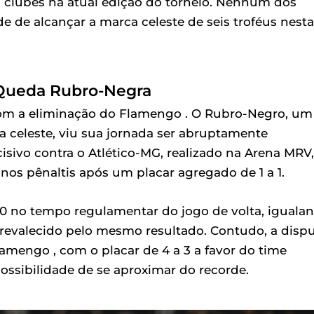
 clubes na atual edição do torneio. Nenhum dos
 de alcançar a marca celeste de seis troféus nesta
 Queda Rubro-Negra
 com a eliminação do Flamengo . O Rubro-Negro, um
a celeste, viu sua jornada ser abruptamente
cisivo contra o Atlético-MG, realizado na Arena MRV,
os pênaltis após um placar agregado de 1 a 1.
 0 no tempo regulamentar do jogo de volta, iguala
 prevalecido pelo mesmo resultado. Contudo, a disp
amengo , com o placar de 4 a 3 a favor do time
possibilidade de se aproximar do recorde.