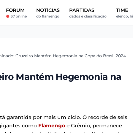
FÓRUM
NOTÍCIAS
PARTIDAS
TIME
37 online
do flamengo
dados e classificação
elenco, hi
inado: Cruzeiro Mantém Hegemonia na Copa do Brasil 2024
zeiro Mantém Hegemonia na
tá garantida por mais um ciclo. O recorde de seis
 gigantes como
Flamengo
e Grêmio, permanece