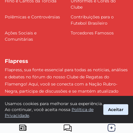
Hino e Cantos da Torcida
Uniformes e Cores do
Clube
Polêmicas e Controvérsias
Contribuições para o
Futebol Brasileiro
Ações Sociais e
Torcedores Famosos
Comunitárias
Flapress
Flapress, sua fonte essencial para todas as notícias, análises
e debates no fórum do nosso Clube de Regatas do
Flamengo! Aqui, você se conecta com a Nação Rubro-
Negra, participa de discussões e se mantém atualizado
sobre tudo que envolve o Mengão. Não perca nenhum
Usamos cookies para melhorar sua experiência.
lance e esteja sempre à frente, junto da torcida mais
Ao continuar, você aceita nossa
Política de
Aceitar
apaixonada do Brasil! #Flamengo #Flapress
Privacidade
.
suporte@flapress.com.br
© 2026 Flapress. Todos os direitos reservados.