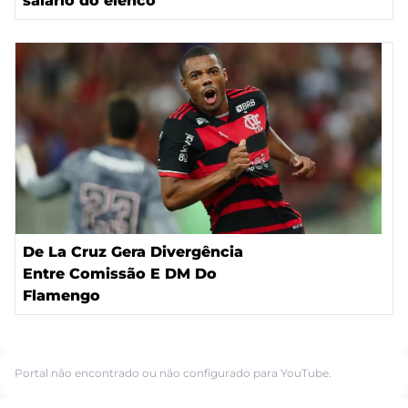
salário do elenco
De La Cruz Gera Divergência
Entre Comissão E DM Do
Flamengo
Portal não encontrado ou não configurado para YouTube.