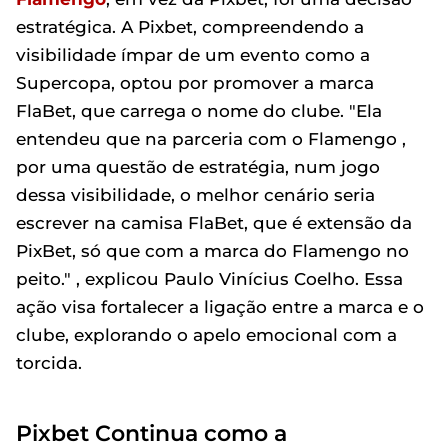
estratégica. A Pixbet, compreendendo a
visibilidade ímpar de um evento como a
Supercopa, optou por promover a marca
FlaBet, que carrega o nome do clube. "Ela
entendeu que na parceria com o Flamengo ,
por uma questão de estratégia, num jogo
dessa visibilidade, o melhor cenário seria
escrever na camisa FlaBet, que é extensão da
PixBet, só que com a marca do Flamengo no
peito." , explicou Paulo Vinícius Coelho. Essa
ação visa fortalecer a ligação entre a marca e o
clube, explorando o apelo emocional com a
torcida.
Pixbet Continua como a