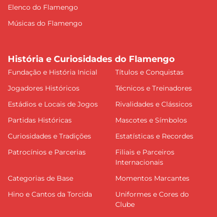
Elenco do Flamengo
Músicas do Flamengo
História e Curiosidades do Flamengo
Fundação e História Inicial
Títulos e Conquistas
Jogadores Históricos
Técnicos e Treinadores
Estádios e Locais de Jogos
Rivalidades e Clássicos
Partidas Históricas
Mascotes e Símbolos
Curiosidades e Tradições
Estatísticas e Recordes
Patrocínios e Parcerias
Filiais e Parceiros
Internacionais
Categorias de Base
Momentos Marcantes
Hino e Cantos da Torcida
Uniformes e Cores do
Clube