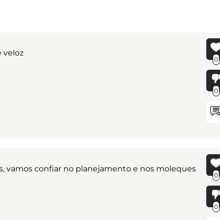
 veloz
0
0
s, vamos confiar no planejamento e nos moleques
0
0