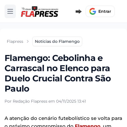
Entrar
Abrir menu
Flapress
Notícias do Flamengo
Flamengo: Cebolinha e
Carrascal no Elenco para
Duelo Crucial Contra São
Paulo
Por Redação Flapress em 04/11/2025 13:41
A atenção do cenário futebolístico se volta para
o próximo compromisso do
Flamengo
, um