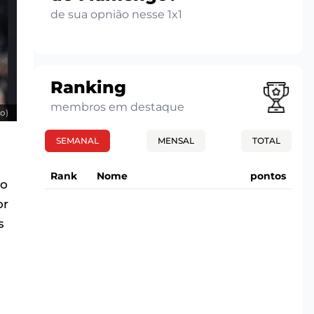
de sua opnião nesse 1x1
Ranking
membros em destaque
o)
SEMANAL
MENSAL
TOTAL
Rank
Nome
pontos
mo
or
s