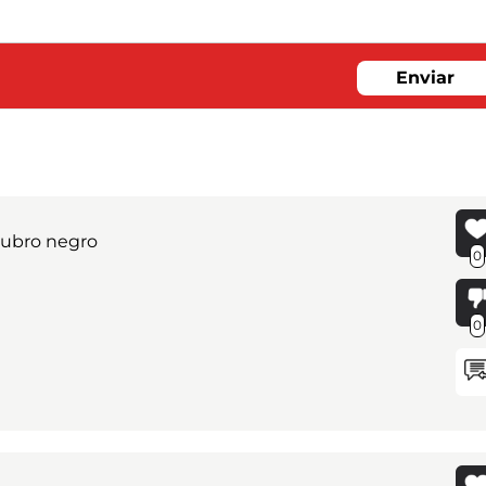
Enviar
 rubro negro
0
0