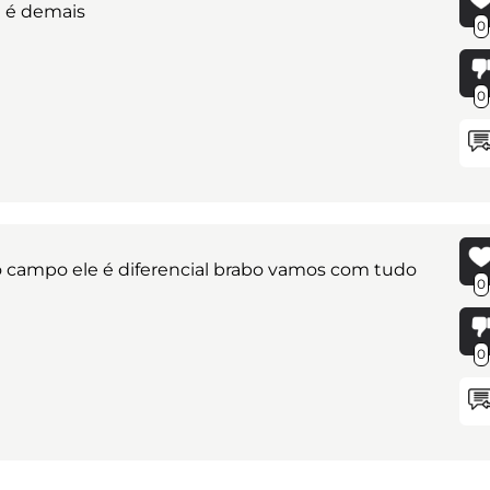
 é demais
0
0
 campo ele é diferencial brabo vamos com tudo
0
0