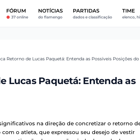
FÓRUM
NOTÍCIAS
PARTIDAS
TIME
37 online
do flamengo
dados e classificação
elenco, hi
a Retorno de Lucas Paquetá: Entenda as Possíveis Posições do
e Lucas Paquetá: Entenda as
ignificativos na direção de concretizar o retorno d
om o atleta, que expressou seu desejo de vestir