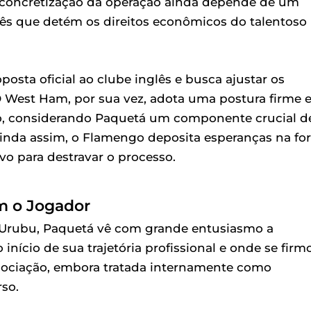
 concretização da operação ainda depende de um
ês que detém os direitos econômicos do talentoso
posta oficial ao clube inglês e busca ajustar os
 O West Ham, por sua vez, adota uma postura firme 
ção, considerando Paquetá um componente crucial d
inda assim, o Flamengo deposita esperanças na for
o para destravar o processo.
m o Jogador
 Urubu, Paquetá vê com grande entusiasmo a
início de sua trajetória profissional e onde se firm
egociação, embora tratada internamente como
so.