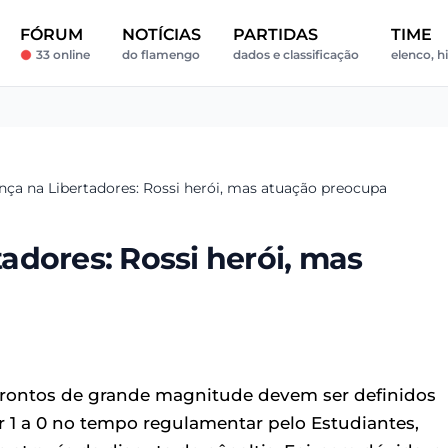
FÓRUM
NOTÍCIAS
PARTIDAS
TIME
33 online
do flamengo
dados e classificação
elenco, hi
ça na Libertadores: Rossi herói, mas atuação preocupa
adores: Rossi herói, mas
frontos de grande magnitude devem ser definidos
 1 a 0 no tempo regulamentar pelo Estudiantes,