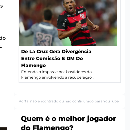
is
ndo
ou
De La Cruz Gera Divergência
Entre Comissão E DM Do
Flamengo
Entenda o impasse nos bastidores do
Flamengo envolvendo a recuperação...
Portal não encontrado ou não configurado para YouTube.
Quem é o melhor jogador
do Flamengo?