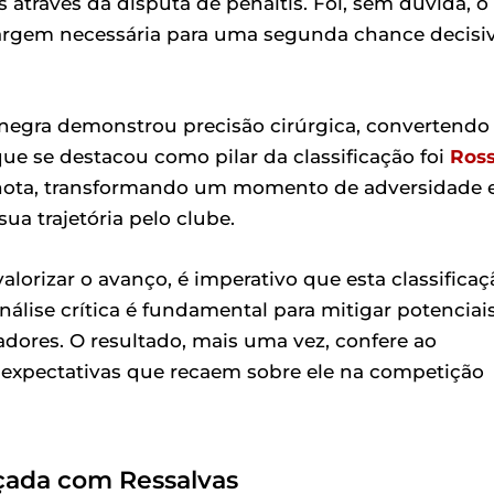
s através da disputa de pênaltis. Foi, sem dúvida, o
argem necessária para uma segunda chance decisi
-negra demonstrou precisão cirúrgica, convertendo
e se destacou como pilar da classificação foi
Ross
e nota, transformando um momento de adversidade
ua trajetória pelo clube.
alorizar o avanço, é imperativo que esta classificaç
álise crítica é fundamental para mitigar potenciai
tadores. O resultado, mais uma vez, confere ao
expectativas que recaem sobre ele na competição
çada com Ressalvas