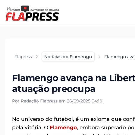
Flapress
Notícias do Flamengo
Flamengo avan
Flamengo avança na Libert
atuação preocupa
Por Redação Flapress em 26/09/2025 04:10
No universo do futebol, é um axioma que con
pela vitória. O
Flamengo
, embora superado por