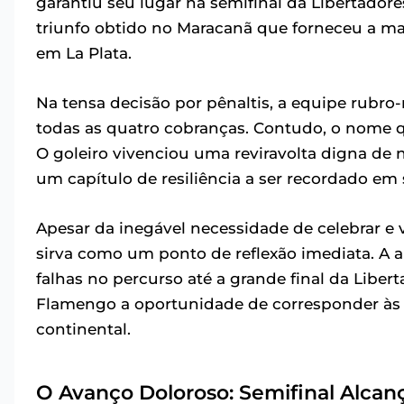
garantiu seu lugar na semifinal da Libertadore
triunfo obtido no Maracanã que forneceu a m
em La Plata.
Na tensa decisão por pênaltis, a equipe rubro
todas as quatro cobranças. Contudo, o nome qu
O goleiro vivenciou uma reviravolta digna d
um capítulo de resiliência a ser recordado em s
Apesar da inegável necessidade de celebrar e v
sirva como um ponto de reflexão imediata. A an
falhas no percurso até a grande final da Liber
Flamengo a oportunidade de corresponder às 
continental.
O Avanço Doloroso: Semifinal Alcan