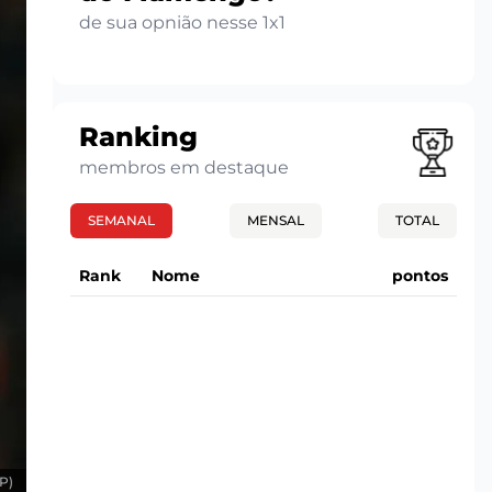
de sua opnião nesse 1x1
Ranking
membros em destaque
SEMANAL
MENSAL
TOTAL
Rank
Nome
pontos
P)