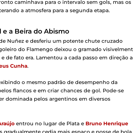
onto caminhava para o intervalo sem gols, mas os
terando a atmosfera para a segunda etapa.
 e a Beira do Abismo
de Nuñez e desferiu um potente chute cruzado
 goleiro do Flamengo deixou o gramado visivelmen
? e de fato era. Lamentou a cada passo em direção 
eus Cunha
.
exibindo o mesmo padrão de desempenho da
pelos flancos e em criar chances de gol. Pode-se
 ser dominada pelos argentinos em diversos
Araújo
entrou no lugar de Plata e
Bruno Henrique
es gradualmente cedia mais espaço e posse de bola