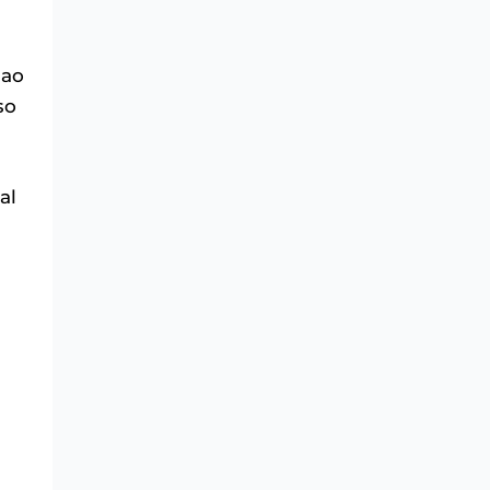
 ao
so
al