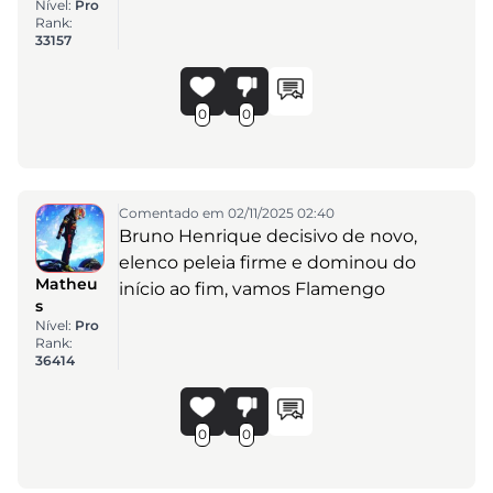
Nível:
Pro
Rank:
33157
0
0
Comentado em 02/11/2025 02:40
Bruno Henrique decisivo de novo,
elenco peleia firme e dominou do
Matheu
início ao fim, vamos Flamengo
s
Nível:
Pro
Rank:
36414
0
0