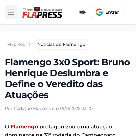
Entrar
Abrir menu
Flapress
Notícias do Flamengo
Flamengo 3x0 Sport: Bruno
Henrique Deslumbra e
Define o Veredito das
Atuações
Por Redação Flapress em 01/11/2025 23:20
O
Flamengo
protagonizou uma atuação
dominante na 31ª rodada do Campeonato