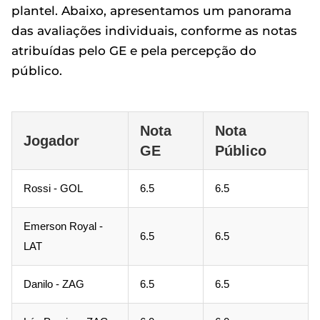
plantel. Abaixo, apresentamos um panorama
das avaliações individuais, conforme as notas
atribuídas pelo GE e pela percepção do
público.
Nota
Nota
Jogador
GE
Público
Rossi - GOL
6.5
6.5
Emerson Royal -
6.5
6.5
LAT
Danilo - ZAG
6.5
6.5