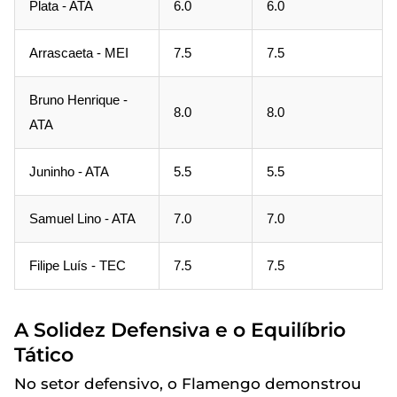
Plata - ATA
6.0
6.0
Arrascaeta - MEI
7.5
7.5
Bruno Henrique -
8.0
8.0
ATA
Juninho - ATA
5.5
5.5
Samuel Lino - ATA
7.0
7.0
Filipe Luís - TEC
7.5
7.5
A Solidez Defensiva e o Equilíbrio
Tático
No setor defensivo, o Flamengo demonstrou