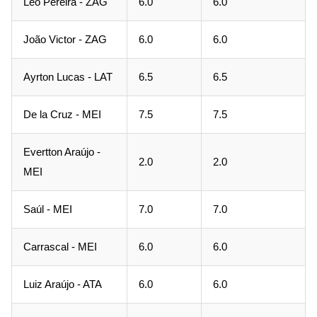
Léo Pereira - ZAG
6.0
6.0
João Victor - ZAG
6.0
6.0
Ayrton Lucas - LAT
6.5
6.5
De la Cruz - MEI
7.5
7.5
Evertton Araújo -
2.0
2.0
MEI
Saúl - MEI
7.0
7.0
Carrascal - MEI
6.0
6.0
Luiz Araújo - ATA
6.0
6.0