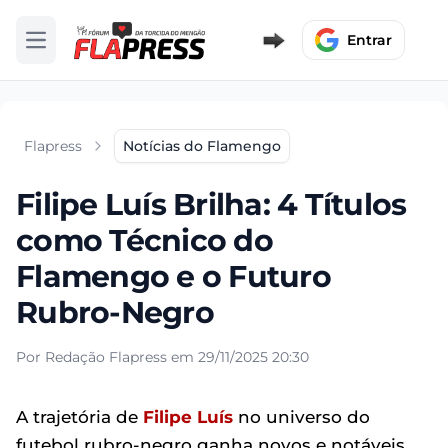
Entrar
Abrir menu
Flapress
Notícias do Flamengo
Filipe Luís Brilha: 4 Títulos
como Técnico do
Flamengo e o Futuro
Rubro-Negro
Por Redação Flapress em 29/11/2025 20:30
A trajetória de
Filipe Luís
no universo do
futebol rubro-negro ganha novos e notáveis