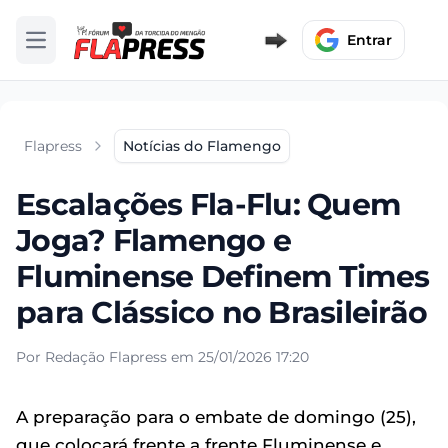
Entrar
Abrir menu
Flapress
Notícias do Flamengo
Escalações Fla-Flu: Quem
Joga? Flamengo e
Fluminense Definem Times
para Clássico no Brasileirão
Por Redação Flapress em 25/01/2026 17:20
A preparação para o embate de domingo (25),
que colocará frente a frente Fluminense e