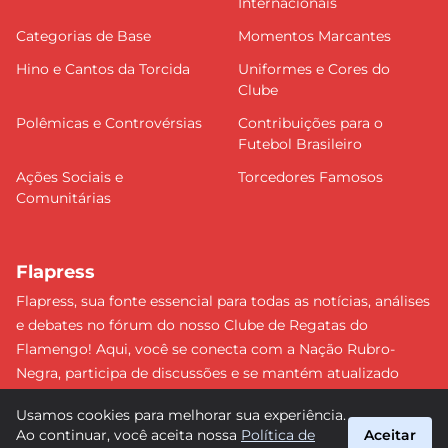
Internacionais
Categorias de Base
Momentos Marcantes
Hino e Cantos da Torcida
Uniformes e Cores do
Clube
Polêmicas e Controvérsias
Contribuições para o
Futebol Brasileiro
Ações Sociais e
Torcedores Famosos
Comunitárias
Flapress
Flapress, sua fonte essencial para todas as notícias, análises
e debates no fórum do nosso Clube de Regatas do
Flamengo! Aqui, você se conecta com a Nação Rubro-
Negra, participa de discussões e se mantém atualizado
sobre tudo que envolve o Mengão. Não perca nenhum
Usamos cookies para melhorar sua experiência.
lance e esteja sempre à frente, junto da torcida mais
Ao continuar, você aceita nossa
Política de
Aceitar
apaixonada do Brasil! #Flamengo #Flapress